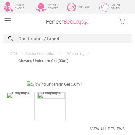
GRATIS
BAYAR DI
HADIAH
100% ASLI
ONGKIR*
TEMPAT
GRATIS!
Home
/
Solusi Kecantikan
/
Whitening
/
Glowing Underarm Gel (30ml)
VIEW ALL REVIEWS