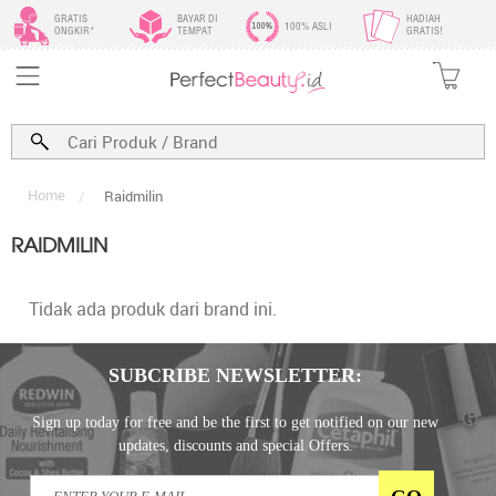
GRATIS
BAYAR DI
HADIAH
100% ASLI
ONGKIR*
TEMPAT
GRATIS!
Home
/
Raidmilin
RAIDMILIN
Tidak ada produk dari brand ini.
SUBCRIBE NEWSLETTER:
Sign up today for free and be the first to get notified on our new
updates, discounts and special Offers.