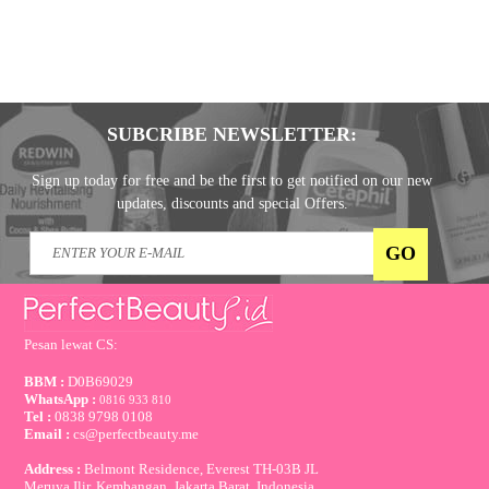
SUBCRIBE NEWSLETTER:
Sign up today for free and be the first to get notified on our new
updates, discounts and special Offers.
Pesan lewat CS:
BBM :
D0B69029
WhatsApp :
0816 933 810
Tel :
0838 9798 0108
Email :
cs@perfectbeauty.me
Address :
Belmont Residence, Everest TH-03B JL
Meruya Ilir, Kembangan, Jakarta Barat, Indonesia