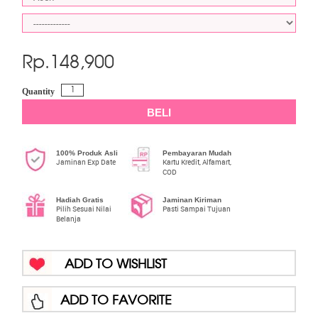
Rp.
148,900
Quantity
BELI
100% Produk Asli
Pembayaran Mudah
Jaminan Exp Date
Kartu Kredit, Alfamart,
COD
Hadiah Gratis
Jaminan Kiriman
Pilih Sesuai Nilai
Pasti Sampai Tujuan
Belanja
ADD TO WISHLIST
ADD TO FAVORITE