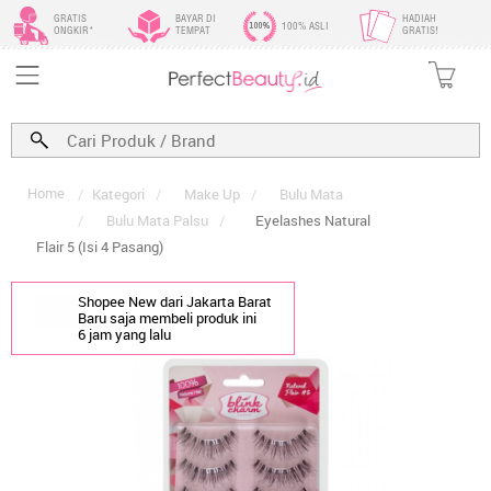
GRATIS
BAYAR DI
HADIAH
100% ASLI
ONGKIR*
TEMPAT
GRATIS!
Home
/
Kategori
/
Make Up
/
Bulu Mata
/
Bulu Mata Palsu
/
Eyelashes Natural
Flair 5 (Isi 4 Pasang)
Shopee New dari Jakarta Barat
Baru saja membeli produk ini
6 jam yang lalu