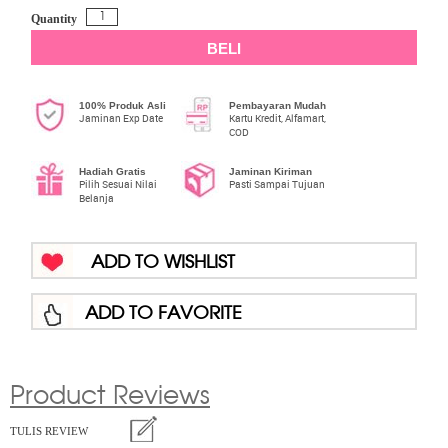
Quantity
BELI
100% Produk Asli
Pembayaran Mudah
Jaminan Exp Date
Kartu Kredit, Alfamart,
COD
Hadiah Gratis
Jaminan Kiriman
Pilih Sesuai Nilai
Pasti Sampai Tujuan
Belanja
ADD TO WISHLIST
ADD TO FAVORITE
Product Reviews
TULIS REVIEW