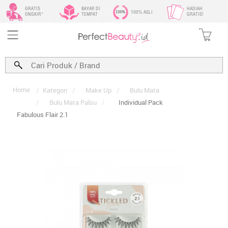
GRATIS
BAYAR DI
HADIAH
100% ASLI
ONGKIR*
TEMPAT
GRATIS!
Home
/
Kategori
/
Make Up
/
Bulu Mata
/
Bulu Mata Palsu
/
Individual Pack
Fabulous Flair 2.1