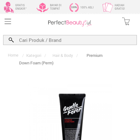
GRATIS
BAYAR DI
HADIAH
100% ASLI
ONGKIR*
TEMPAT
GRATIS!
Home
/
Kategori
/
Hair & Body
/
Premium
Down Foam (Perm)