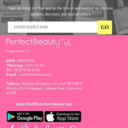
Sign up today for free and be the first to get notified on our new
updates, discounts and special Offers.
Pesan lewat CS:
BBM :
D0B69029
WhatsApp :
0816 933 810
Tel :
0838 9798 0108
Email :
cs@perfectbeauty.me
Address :
Belmont Residence, Everest TH-03B JL
Meruya Ilir, Kembangan, Jakarta Barat, Indonesia
11630
Instal GRATIS Perfect Beauty App: