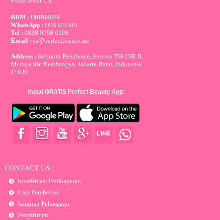
Pesan lewat CS:
BBM :
D0B69029
WhatsApp :
0816 933 810
Tel :
0838 9798 0108
Email :
cs@perfectbeauty.me
Address :
Belmont Residence, Everest TH-03B JL
Meruya Ilir, Kembangan, Jakarta Barat, Indonesia
11630
Instal GRATIS Perfect Beauty App:
CONTACT US :
Konfirmasi Pembayaran
Cara Pembelian
Jaminan Pelanggan
Pengiriman