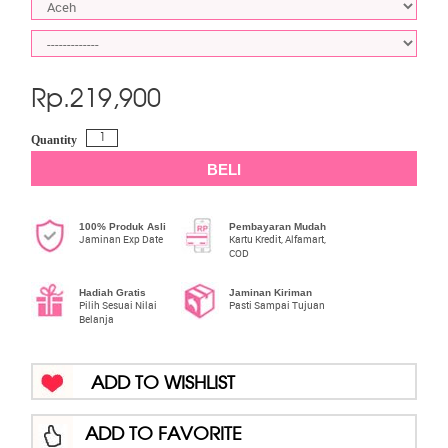
Rp.
219,900
Quantity
BELI
100% Produk Asli
Pembayaran Mudah
Jaminan Exp Date
Kartu Kredit, Alfamart,
COD
Hadiah Gratis
Jaminan Kiriman
Pilih Sesuai Nilai
Pasti Sampai Tujuan
Belanja
ADD TO WISHLIST
ADD TO FAVORITE