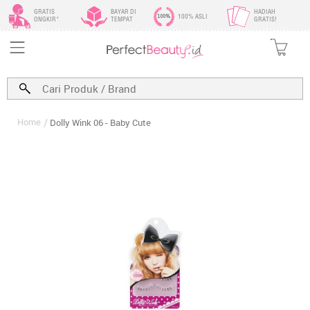
GRATIS
BAYAR DI
HADIAH
100% ASLI
ONGKIR*
TEMPAT
GRATIS!
Home
Dolly Wink 06 - Baby Cute