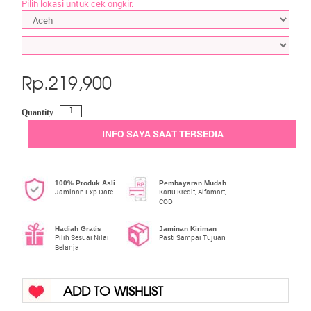
Pilih lokasi untuk cek ongkir.
Rp.
219,900
Quantity
INFO SAYA SAAT TERSEDIA
100% Produk Asli
Pembayaran Mudah
Jaminan Exp Date
Kartu Kredit, Alfamart,
COD
Hadiah Gratis
Jaminan Kiriman
Pilih Sesuai Nilai
Pasti Sampai Tujuan
Belanja
ADD TO WISHLIST