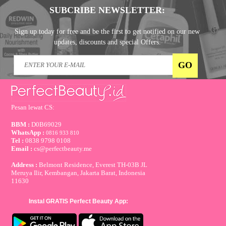
SUBCRIBE NEWSLETTER:
Sign up today for free and be the first to get notified on our new
updates, discounts and special Offers.
Pesan lewat CS:
BBM :
D0B69029
WhatsApp :
0816 933 810
Tel :
0838 9798 0108
Email :
cs@perfectbeauty.me
Address :
Belmont Residence, Everest TH-03B JL
Meruya Ilir, Kembangan, Jakarta Barat, Indonesia
11630
Instal GRATIS Perfect Beauty App: