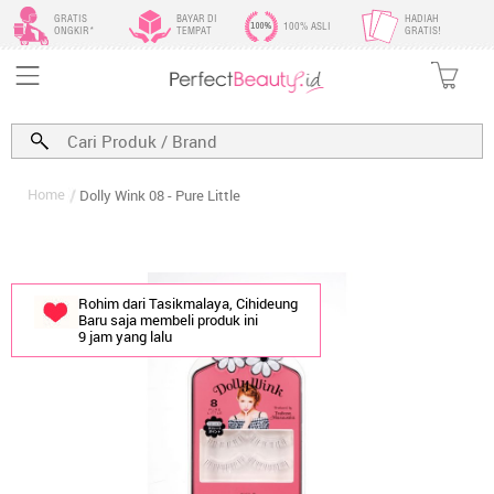
GRATIS
BAYAR DI
HADIAH
100% ASLI
ONGKIR*
TEMPAT
GRATIS!
Home
Dolly Wink 08 - Pure Little
Rohim dari Tasikmalaya, Cihideung
Baru saja membeli produk ini
9 jam yang lalu