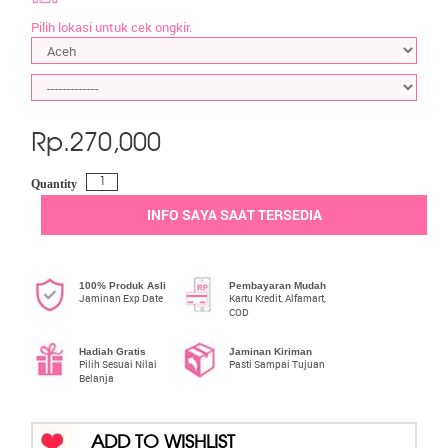
Pilih lokasi untuk cek ongkir.
Rp.
270,000
Quantity
INFO SAYA SAAT TERSEDIA
100% Produk Asli
Pembayaran Mudah
Jaminan Exp Date
Kartu Kredit, Alfamart,
COD
Hadiah Gratis
Jaminan Kiriman
Pilih Sesuai Nilai
Pasti Sampai Tujuan
Belanja
ADD TO WISHLIST