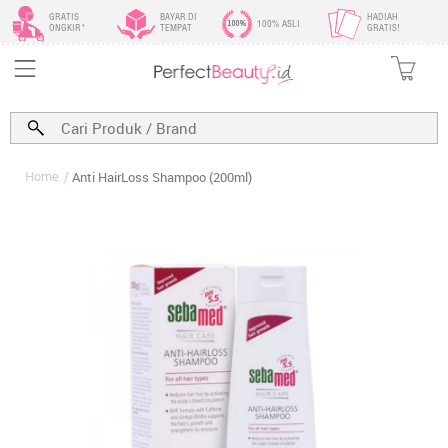
GRATIS
BAYAR DI
HADIAH
100% ASLI
ONGKIR*
TEMPAT
GRATIS!
Home
Anti HairLoss Shampoo (200ml)