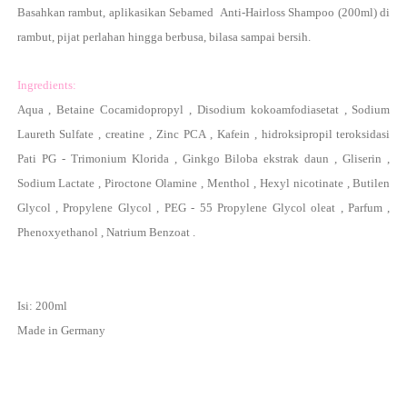
Basahkan rambut, aplikasikan Sebamed Anti-Hairloss Shampoo (200ml) di
rambut, pijat perlahan hingga berbusa, bilasa sampai bersih.
Ingredients:
Aqua , Betaine Cocamidopropyl , Disodium kokoamfodiasetat , Sodium
Laureth Sulfate , creatine , Zinc PCA , Kafein , hidroksipropil teroksidasi
Pati PG - Trimonium Klorida , Ginkgo Biloba ekstrak daun , Gliserin ,
Sodium Lactate , Piroctone Olamine , Menthol , Hexyl nicotinate , Butilen
Glycol , Propylene Glycol , PEG - 55 Propylene Glycol oleat , Parfum ,
Phenoxyethanol , Natrium Benzoat .
Isi: 200ml
Made in Germany