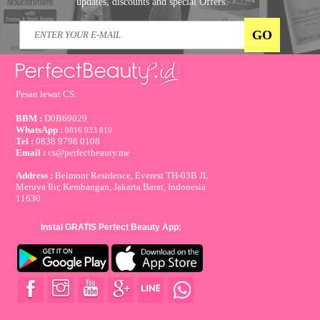
updates, discounts and special Offers.
Pesan lewat CS:
BBM :
D0B69029
WhatsApp :
0816 933 810
Tel :
0838 9798 0108
Email :
cs@perfectbeauty.me
Address :
Belmont Residence, Everest TH-03B JL
Meruya Ilir, Kembangan, Jakarta Barat, Indonesia
11630
Instal GRATIS Perfect Beauty App: