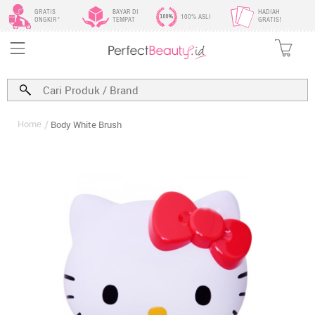
GRATIS
BAYAR DI
HADIAH
100% ASLI
ONGKIR*
TEMPAT
GRATIS!
Home
Body White Brush