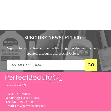
SUBCRIBE NEWSLETTER:
Sign up today for free and be the first to get notified on our new
updates, discounts and special Offers.
Pesan lewat CS:
BBM :
D0B69029
WhatsApp :
0816 933 810
Tel :
0838 9798 0108
Email :
cs@perfectbeauty.me