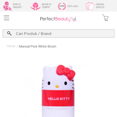
GRATIS
BAYAR DI
HADIAH
100% ASLI
ONGKIR*
TEMPAT
GRATIS!
Home
Manual Pore White Brush