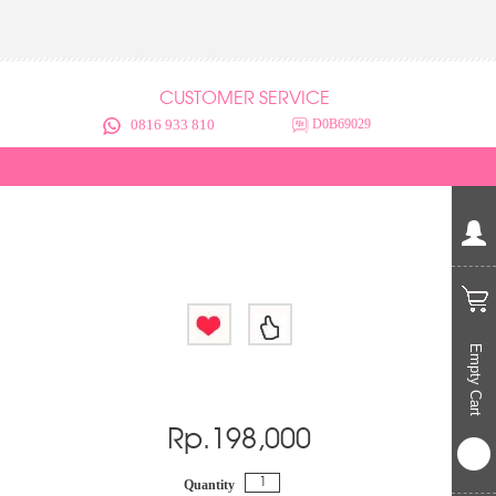
CUSTOMER SERVICE
0816 933 810
D0B69029
Empty Cart
Rp.
198,000
Quantity