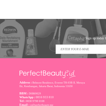
Sign up today f
Address :
Belmont Residence, Everest TH-03B JL Meruya
Ilir, Kembangan, Jakarta Barat
,
Indonesia
11630
BBM :
D0B69029
WhatsApp :
0816 933 810
Tel :
0838 9798 0108
Email :
cs@perfectbeauty.me