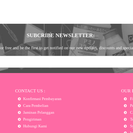
SUBCRIBE NEWSLETTER:
or free and be the first to get notified on our new updates, discounts and specia
CONTACT US :
OUR 
Konfirmasi Pembayaran
F
Cara Pembelian
Pe
Jaminan Pelanggan
Ca
Pengiriman
Te
Hubungi Kami
Sy
In