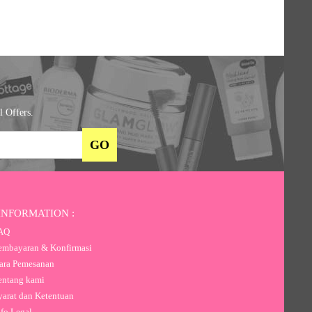
l Offers.
INFORMATION :
AQ
mbayaran & Konfirmasi
ra Pemesanan
ntang kami
arat dan Ketentuan
fo Legal