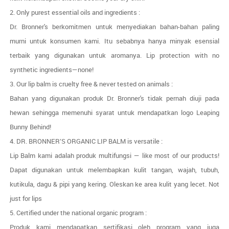
2. Only purest essential oils and ingredients :
Dr. Bronner's berkomitmen untuk menyediakan bahan-bahan paling
murni untuk konsumen kami. Itu sebabnya hanya minyak esensial
terbaik yang digunakan untuk aromanya. Lip protection with no
synthetic ingredients—none!
3. Our lip balm is cruelty free & never tested on animals :
Bahan yang digunakan produk Dr. Bronner's tidak pernah diuji pada
hewan sehingga memenuhi syarat untuk mendapatkan logo Leaping
Bunny Behind!
4. DR. BRONNER’S ORGANIC LIP BALM is versatile :
Lip Balm kami adalah produk multifungsi — like most of our products!
Dapat digunakan untuk melembapkan kulit tangan, wajah, tubuh,
kutikula, dagu & pipi yang kering. Oleskan ke area kulit yang lecet. Not
just for lips
5. Certified under the national organic program :
Produk kami mendapatkan sertifikasi oleh program yang juga