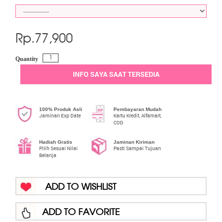
Rp.
77,900
Quantity
INFO SAYA SAAT TERSEDIA
100% Produk Asli
Pembayaran Mudah
Jaminan Exp Date
Kartu Kredit, Alfamart,
COD
Hadiah Gratis
Jaminan Kiriman
Pilih Sesuai Nilai
Pasti Sampai Tujuan
Belanja
ADD TO WISHLIST
ADD TO FAVORITE