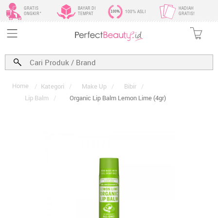
GRATIS
BAYAR DI
HADIAH
100% ASLI
ONGKIR*
TEMPAT
GRATIS!
Home
/
Kategori
/
Make Up
/
Bibir
/
Lip Balm
/
Organic Lip Balm Lemon Lime (4gr)