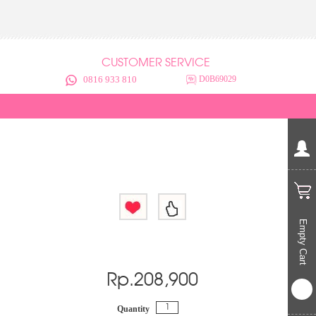
CUSTOMER SERVICE
0816 933 810
D0B69029
Empty Cart
Rp.
208,900
Quantity