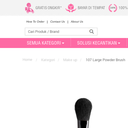
GRATIS ONGKIR*
BAYAR DI TEMPAT
100%
How To Order
Contact Us
About Us
SEMUA KATEGORI
SOLUSI KECANTIKAN
Home
/
Kategori
/
Make up
/
107 Large Powder Brush