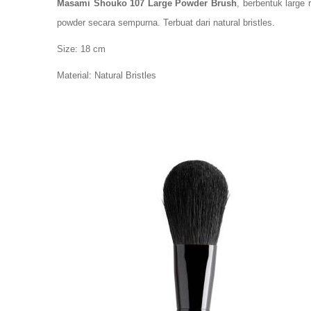
Masami Shouko 107 Large Powder Brush
, berbentuk
large 
powder secara sempurna. Terbuat dari
natural bristles
.
Size: 18 cm
Material: Natural Bristles