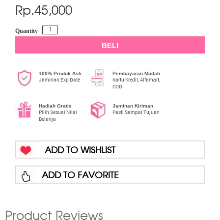
Rp.
45,000
Quantity
BELI
100% Produk Asli
Pembayaran Mudah
Jaminan Exp Date
Kartu Kredit, Alfamart,
COD
Hadiah Gratis
Jaminan Kiriman
Pilih Sesuai Nilai
Pasti Sampai Tujuan
Belanja
ADD TO WISHLIST
ADD TO FAVORITE
Product Reviews