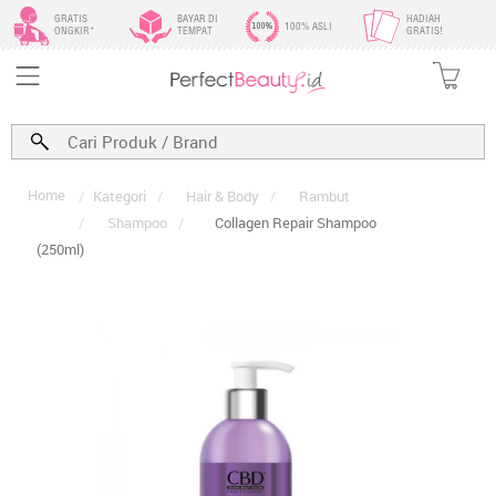
GRATIS
BAYAR DI
HADIAH
100% ASLI
ONGKIR*
TEMPAT
GRATIS!
Home
/
Kategori
/
Hair & Body
/
Rambut
/
Shampoo
/
Collagen Repair Shampoo
(250ml)