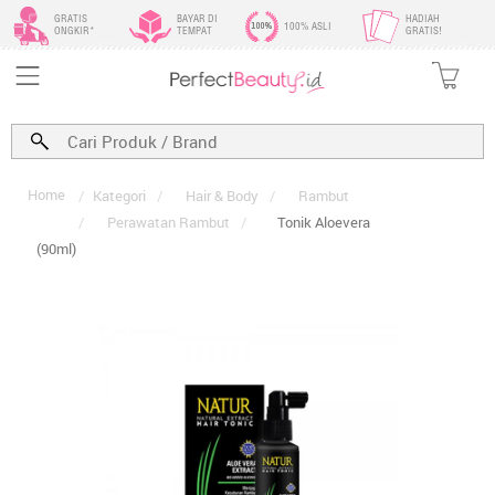
GRATIS
BAYAR DI
HADIAH
100% ASLI
ONGKIR*
TEMPAT
GRATIS!
Home
/
Kategori
/
Hair & Body
/
Rambut
/
Perawatan Rambut
/
Tonik Aloevera
(90ml)