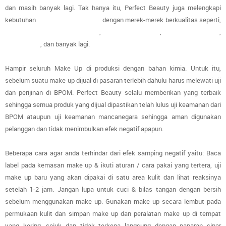
dan masih banyak lagi. Tak hanya itu, Perfect Beauty juga melengkapi
kebutuhan
tools & kuas make up
dengan merek-merek berkualitas seperti,
The Original Beauty Blender
,
Real Techniques
,
Masami Shouko
,
Japonesque
, dan banyak lagi.
Hampir seluruh Make Up di produksi dengan bahan kimia. Untuk itu,
sebelum suatu make up dijual di pasaran terlebih dahulu harus melewati uji
dan perijinan di BPOM. Perfect Beauty selalu memberikan yang terbaik
sehingga semua produk yang dijual dipastikan telah lulus uji keamanan dari
BPOM ataupun uji keamanan mancanegara sehingga aman digunakan
pelanggan dan tidak menimbulkan efek negatif apapun.
Beberapa cara agar anda terhindar dari efek samping negatif yaitu: Baca
label pada kemasan make up & ikuti aturan / cara pakai yang tertera, uji
make up baru yang akan dipakai di satu area kulit dan lihat reaksinya
setelah 1-2 jam. Jangan lupa untuk cuci & bilas tangan dengan bersih
sebelum menggunakan make up. Gunakan make up secara lembut pada
permukaan kulit dan simpan make up dan peralatan make up di tempat
yang kering, sejuk dan tidak terkena langsung dengan paparan sinar