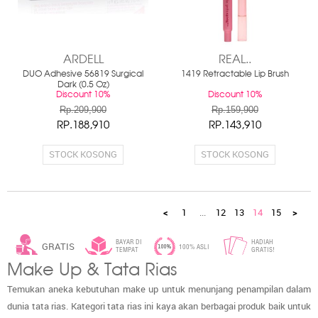
ARDELL
REAL..
DUO Adhesive 56819 Surgical
1419 Retractable Lip Brush
Dark (0.5 Oz)
Discount 10%
Discount 10%
Rp.209,900
Rp.159,900
RP.188,910
RP.143,910
STOCK KOSONG
STOCK KOSONG
<
1
...
12
13
14
15
>
BAYAR DI
HADIAH
GRATIS
100% ASLI
TEMPAT
GRATIS!
Make Up & Tata Rias
ONGKIR*
Temukan aneka kebutuhan make up untuk menunjang penampilan dalam
dunia tata rias. Kategori tata rias ini kaya akan berbagai produk baik untuk