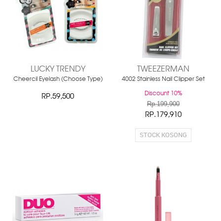
LUCKY TRENDY
TWEEZERMAN
Cheercil Eyelash (Choose Type)
4002 Stainless Nail Clipper Set
Discount 10%
RP.59,500
Rp.199,900
RP.179,910
STOCK KOSONG