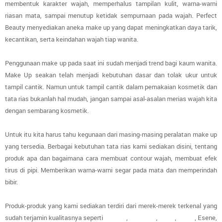
membentuk karakter wajah, memperhalus tampilan kulit, warna-warni
riasan mata, sampai menutup ketidak sempurnaan pada wajah. Perfect
Beauty menyediakan aneka make up yang dapat meningkatkan daya tarik,
kecantikan, serta keindahan wajah tiap wanita.
Penggunaan make up pada saat ini sudah menjadi trend bagi kaum wanita.
Make Up seakan telah menjadi kebutuhan dasar dan tolak ukur untuk
tampil cantik. Namun untuk tampil cantik dalam pemakaian kosmetik dan
tata rias bukanlah hal mudah, jangan sampai asal-asalan merias wajah kita
dengan sembarang kosmetik.
Untuk itu kita harus tahu kegunaan dari masing-masing peralatan make up
yang tersedia. Berbagai kebutuhan tata rias kami sediakan disini, tentang
produk apa dan bagaimana cara membuat contour wajah, membuat efek
tirus di pipi. Memberikan warna-warni segar pada mata dan memperindah
bibir.
Produk-produk yang kami sediakan terdiri dari merek-merek terkenal yang
sudah terjamin kualitasnya seperti
Kji & Co
,
Canmake
,
Sleek
,
Etude
, Esene,