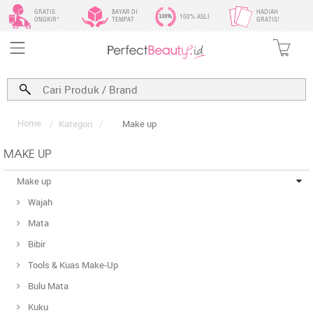
GRATIS
BAYAR DI
HADIAH
100% ASLI
ONGKIR*
TEMPAT
GRATIS!
Home
/
Kategori
/
Make up
MAKE UP
Make up
Wajah
Mata
Bibir
Tools & Kuas Make-Up
Bulu Mata
Kuku