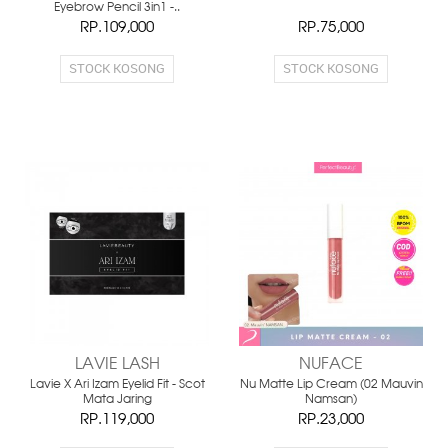
Eyebrow Pencil 3in1 -..
RP.109,000
RP.75,000
STOCK KOSONG
STOCK KOSONG
LAVIE LASH
NUFACE
Lavie X Ari Izam Eyelid Fit - Scot
Nu Matte Lip Cream (02 Mauvin
Mata Jaring
Namsan)
RP.119,000
RP.23,000