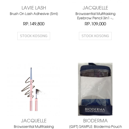
LAVIE LASH
JACQUELLE
Brush On Lash Adhesive (5ml)
Browssential Multitasking
Eyebrow Pencil 3in1 -..
RP.149,800
RP.109,000
STOCK KOSONG
STOCK KOSONG
JACQUELLE
BIODERMA
Browssential Multitasking
[GIFT] SAMPLE: BIoderma Pouch